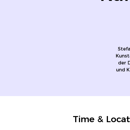
Stefa
Kunst
der D
und K
Time & Locat