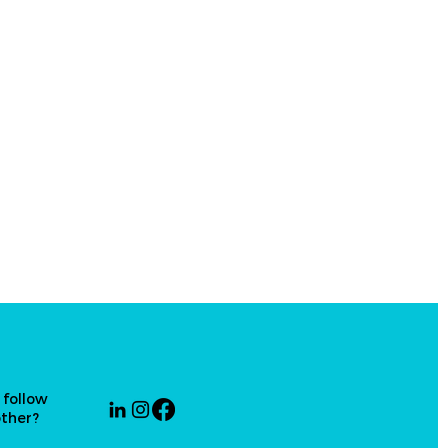
 follow
other?