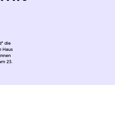
d" die
m Haus
rinnen
am 23.