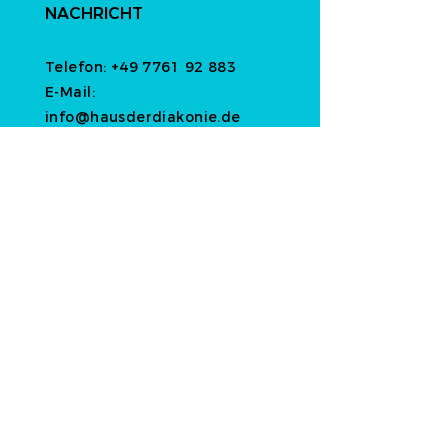
NACHRICHT
Telefon:
+49 7761 92 883
E-Mail:
info@hausderdiakonie.de
HAUS DER DIAKONIE gGmbH
Paul-Gräb-Straße 2
79664 Wehr-Öflingen
Deutschland
Folgen wir uns gegenseitig?
NEWSLETTER ANMELDUNG