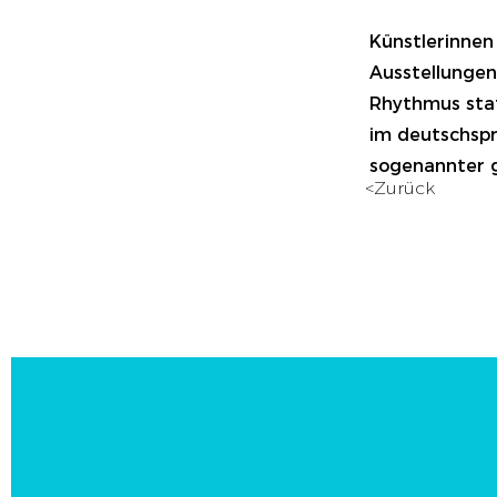
Künstlerinnen
Ausstellunge
Rhythmus stat
im deutschspr
sogenannter g
<Zurück