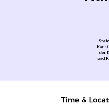
Stefa
Kunst
der D
und K
Time & Locat