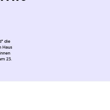
d" die
m Haus
rinnen
am 23.