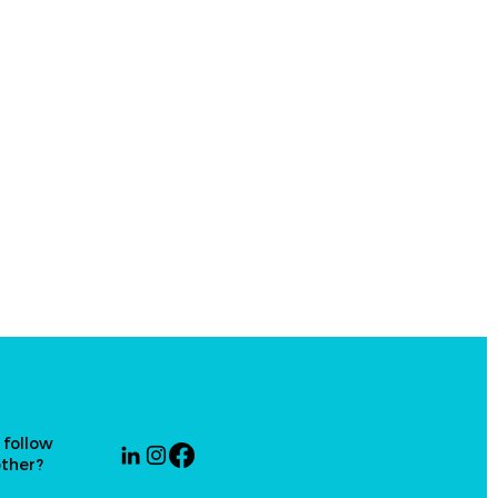
 follow
other?