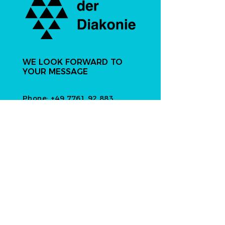
WE LOOK FORWARD TO
YOUR MESSAGE
Phone:
+49 7761 92 883
Email: info@hausderdiakonie.de
HAUS DER DIAKONIE gGmbH
Paul-Gräb-Straße 2
79664 Wehr-Öflingen
Germany
Do we follow
each other?