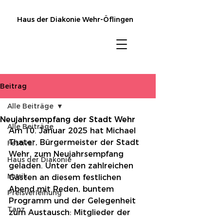
Haus der Diakonie Wehr-Öflingen
Beitrag
Alle Beiträge
Neujahrsempfang der Stadt Wehr
Alle Beiträge
Am 10. Januar 2025 hat Michael 
Thater, Bürgermeister der Stadt 
Festival
Wehr, zum Neujahrsempfang 
Haus der Diakonie
geladen. Unter den zahlreichen 
Musik
Gästen an diesem festlichen 
Abend mit Reden, buntem 
Preisverleihung
Programm und der Gelegenheit 
Tanz
zum Austausch: Mitglieder der 